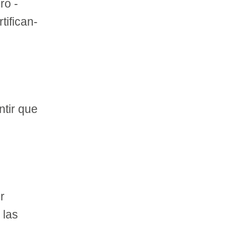
ro -
tifican-
l
ntir que
r
 las