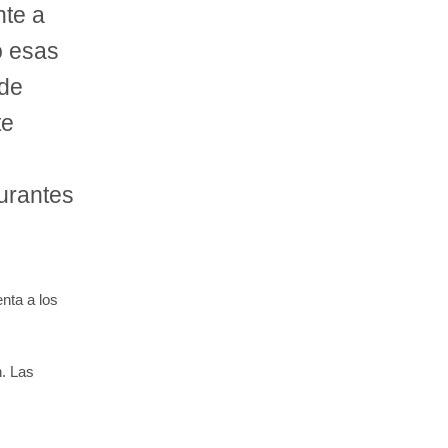
te a
o esas
 de
te
aurantes
nta a los
n. Las