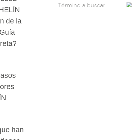
CHELÍN
n de la
 Guía
reta?
casos
dores
ÍN
que han