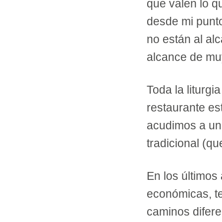
que valen lo q
desde mi punto 
no están al al
alcance de muy
Toda la liturgi
restaurante es
acudimos a un 
tradicional (qu
En los últimos
económicas, te
caminos difere