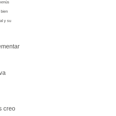
menús
 bien
al y su
lementar
rva
s creo