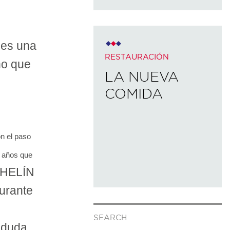
 es una
RESTAURACIÓN
no que
LA NUEVA
COMIDA
n el paso
s años que
ICHELÍN
aurante
,
SEARCH
 duda