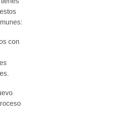
 tienes
 estos
comunes:
jos con
tes
es.
uevo
proceso